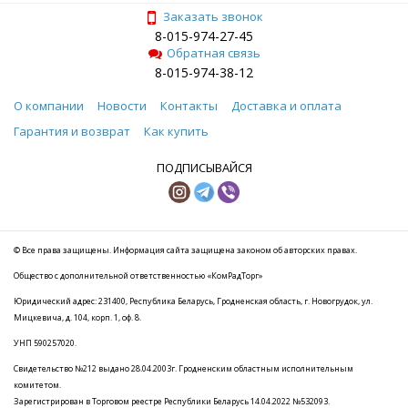
Заказать звонок
8-015-974-27-45
Обратная связь
8-015-974-38-12
О компании
Новости
Контакты
Доставка и оплата
Гарантия и возврат
Как купить
ПОДПИСЫВАЙСЯ
© Все права защищены. Информация сайта защищена законом об авторских правах.
Общество с дополнительной ответственностью «КомРадТорг»
Юридический адрес: 231400, Республика Беларусь, Гродненская область, г. Новогрудок, ул.
Мицкевича, д. 104, корп. 1, оф. 8.
УНП 590257020.
Свидетельство №212 выдано 28.04.2003г. Гродненским областным исполнительным
комитетом.
Зарегистрирован в Торговом реестре Республики Беларусь 14.04.2022 №532093.