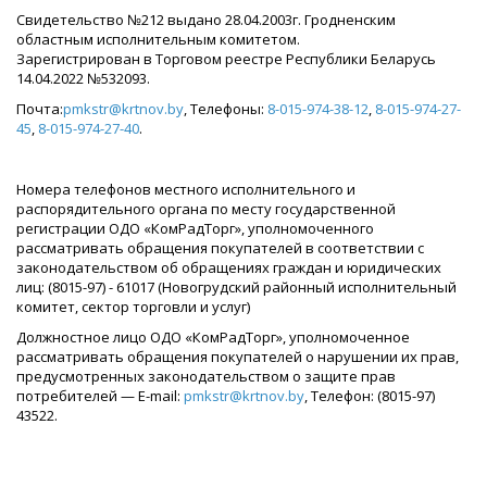
Свидетельство №212 выдано 28.04.2003г. Гродненским
областным исполнительным комитетом.
Зарегистрирован в Торговом реестре Республики Беларусь
14.04.2022 №532093.
Почта:
pmkstr@krtnov.by
, Телефоны:
8-015-974-38-12
,
8-015-974-27-
45
,
8-015-974-27-40
.
Номера телефонов местного исполнительного и
распорядительного органа по месту государственной
регистрации ОДО «КомРадТорг», уполномоченного
рассматривать обращения покупателей в соответствии с
законодательством об обращениях граждан и юридических
лиц: (8015-97) - 61017 (Новогрудский районный исполнительный
комитет, сектор торговли и услуг)
Должностное лицо ОДО «КомРадТорг», уполномоченное
рассматривать обращения покупателей о нарушении их прав,
предусмотренных законодательством о защите прав
потребителей — E-mail:
pmkstr@krtnov.by
, Телефон: (8015-97)
43522.