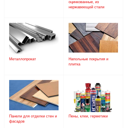
оцинкованные, из
нержавеющей стали
Металлопрокат
Напольные покрытия и
плитка
Панели для отделки стен и
Пены, клеи, герметики
фасадов